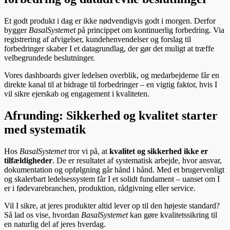
Et godt produkt i dag er ikke nødvendigvis godt i morgen. Derfor
bygger
BasalSystemet
på princippet om kontinuerlig forbedring. Via
registrering af afvigelser, kundehenvendelser og forslag til
forbedringer skaber I et datagrundlag, der gør det muligt at træffe
velbegrundede beslutninger.
Vores dashboards giver ledelsen overblik, og medarbejderne får en
direkte kanal til at bidrage til forbedringer – en vigtig faktor, hvis I
vil sikre ejerskab og engagement i kvaliteten.
Afrunding: Sikkerhed og kvalitet starter
med systematik
Hos
BasalSystemet
tror vi på, at
kvalitet og sikkerhed ikke er
tilfældigheder
. De er resultatet af systematisk arbejde, hvor ansvar,
dokumentation og opfølgning går hånd i hånd. Med et brugervenligt
og skalerbart ledelsessystem får I et solidt fundament – uanset om I
er i fødevarebranchen, produktion, rådgivning eller service.
Vil I sikre, at jeres produkter altid lever op til den højeste standard?
Så lad os vise, hvordan
BasalSystemet
kan gøre kvalitetssikring til
en naturlig del af jeres hverdag.