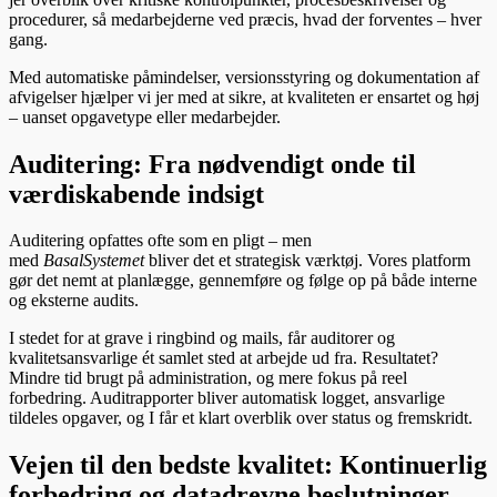
procedurer, så medarbejderne ved præcis, hvad der forventes – hver
gang.
Med automatiske påmindelser, versionsstyring og dokumentation af
afvigelser hjælper vi jer med at sikre, at kvaliteten er ensartet og høj
– uanset opgavetype eller medarbejder.
Auditering: Fra nødvendigt onde til
værdiskabende indsigt
Auditering opfattes ofte som en pligt – men
med
BasalSystemet
bliver det et strategisk værktøj. Vores platform
gør det nemt at planlægge, gennemføre og følge op på både interne
og eksterne audits.
I stedet for at grave i ringbind og mails, får auditorer og
kvalitetsansvarlige ét samlet sted at arbejde ud fra. Resultatet?
Mindre tid brugt på administration, og mere fokus på reel
forbedring. Auditrapporter bliver automatisk logget, ansvarlige
tildeles opgaver, og I får et klart overblik over status og fremskridt.
Vejen til den bedste kvalitet: Kontinuerlig
forbedring og datadrevne beslutninger