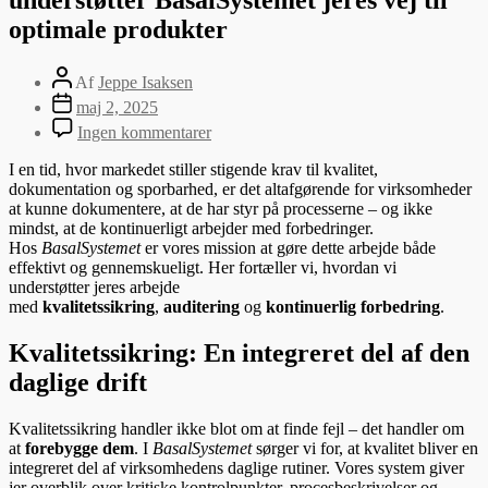
optimale produkter
Af
Jeppe Isaksen
maj 2, 2025
Ingen kommentarer
I en tid, hvor markedet stiller stigende krav til kvalitet,
dokumentation og sporbarhed, er det altafgørende for virksomheder
at kunne dokumentere, at de har styr på processerne – og ikke
mindst, at de kontinuerligt arbejder med forbedringer.
Hos
BasalSystemet
er vores mission at gøre dette arbejde både
effektivt og gennemskueligt. Her fortæller vi, hvordan vi
understøtter jeres arbejde
med
kvalitetssikring
,
auditering
og
kontinuerlig forbedring
.
Kvalitetssikring: En integreret del af den
daglige drift
Kvalitetssikring handler ikke blot om at finde fejl – det handler om
at
forebygge dem
. I
BasalSystemet
sørger vi for, at kvalitet bliver en
integreret del af virksomhedens daglige rutiner. Vores system giver
jer overblik over kritiske kontrolpunkter, procesbeskrivelser og