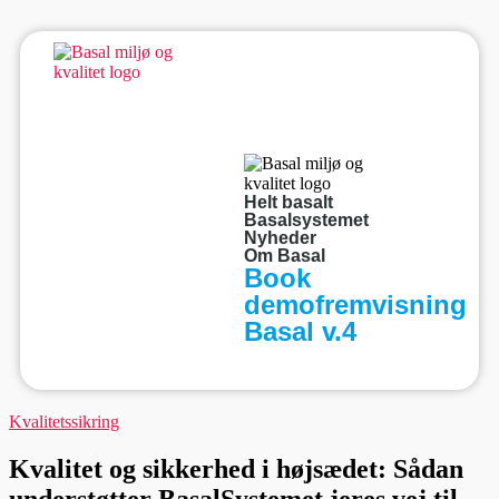
Helt basalt
Basalsystemet
Nyheder
Om Basal
Book
demofremvisning
Basal v.4
Kvalitetssikring
Kvalitet og sikkerhed i højsædet: Sådan
understøtter BasalSystemet jeres vej til