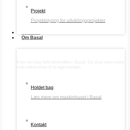
Projekt
Projektstyring for udviklingsprojekter
Nyheder
Om Basal
Om Basal
Kom om bag hele drivkraften i Basal. Du skal være mere
end velkommen til at tage kontakt.
Holdet bag
Læs mere om maskinhuset i Basal
Kontakt