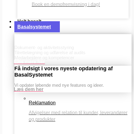
Book en demofremvisning i dag!
Helt basalt
Basalsystemet
Basis
Dokument- og aktivitetsstyring
Tilrettelægning og udførelse af audits
Medarbejdere og kompetencer
Læs mere her
Få indsigt i vores nyeste opdatering af
BasalSystemet
Vi opdater løbende med nye features og ideer.
Læs dem her
Reklamation
Afvigelser med relation til kunder, leverandører
og produkter