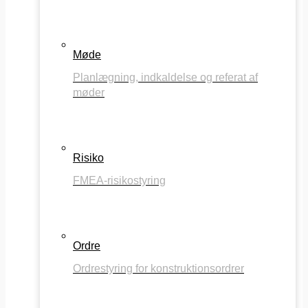
Møde
Planlægning, indkaldelse og referat af
møder
Risiko
FMEA-risikostyring
Ordre
Ordrestyring for konstruktionsordrer