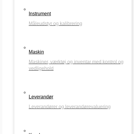
Instrument
Måleudstyr og kalibrering
Maskin
Maskiner, værktøj og inventar med kontrol og
vedligehold
Leverandør
Leverandører og leverandørevaluering