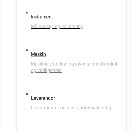
Instrument
Måleudstyr og kalibrering
Maskin
Maskiner, værktøj og inventar med kontrol
og vedligehold
Leverandør
Leverandører og leverandørevaluering