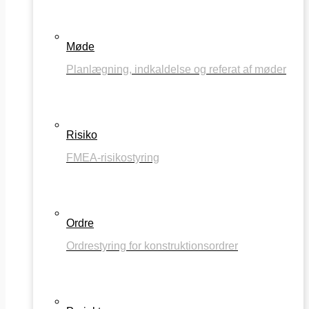
Møde
Planlægning, indkaldelse og referat af møder
Risiko
FMEA-risikostyring
Ordre
Ordrestyring for konstruktionsordrer