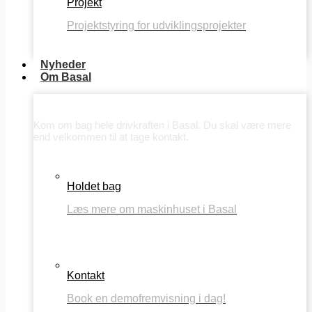
Projekt
Projektstyring for udviklingsprojekter
Nyheder
Om Basal
Om Basal
Kom om bag hele drivkraften i Basal. Du skal være mere
end velkommen til at tage kontakt.
Holdet bag
Læs mere om maskinhuset i Basal
Kontakt
Book en demofremvisning i dag!