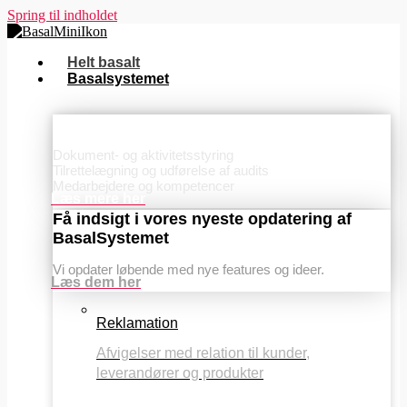
Spring til indholdet
Helt basalt
Basalsystemet
Basis
Dokument- og aktivitetsstyring
Tilrettelægning og udførelse af audits
Medarbejdere og kompetencer
Læs mere her
Få indsigt i vores nyeste opdatering af
BasalSystemet
Vi opdater løbende med nye features og ideer.
Læs dem her
Reklamation
Afvigelser med relation til kunder,
leverandører og produkter