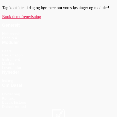
Tag kontakten i dag og hør mere om vores løsninger og moduler!
Book demofremvisning
Generelt
Helt basalt
Basal v.4
Moduler
Basis
Reklamation
Instrument
Maskin
Leverandør
Nyheder
Indlæg
Om Basal
Holdet bag
Kontakt
Basals historie
Datasikkerhed