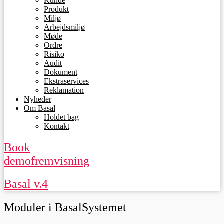
Kunde
Produkt
Miljø
Arbejdsmiljø
Møde
Ordre
Risiko
Audit
Dokument
Ekstraservices
Reklamation
Nyheder
Om Basal
Holdet bag
Kontakt
Book
demofremvisning
Basal v.4
Moduler i BasalSystemet