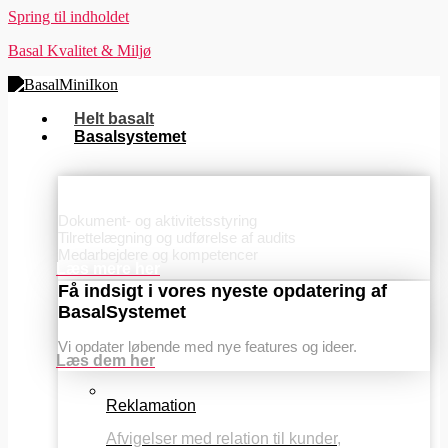
Spring til indholdet
Basal Kvalitet & Miljø
Helt basalt
Basalsystemet
Basis
Dokument- og aktivitetsstyring
Tilrettelægning og udførelse af audits
Medarbejdere og kompetencer
Læs mere her
Få indsigt i vores nyeste opdatering af
BasalSystemet
Vi opdater løbende med nye features og ideer.
Læs dem her
Reklamation
Afvigelser med relation til kunder,