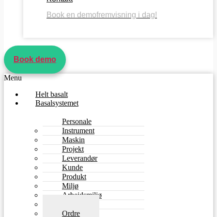
Book en demofremvisning i dag!
Book demo
Menu
Helt basalt
Basalsystemet
Personale
Instrument
Maskin
Projekt
Leverandør
Kunde
Produkt
Miljø
Arbejdsmiljø
Møde
Ordre