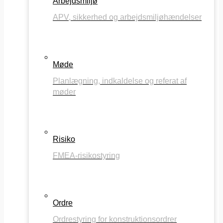
Arbejdsmiljø
APV, sikkerhed og arbejdsmiljøhændelser
Møde
Planlægning, indkaldelse og referat af
møder
Risiko
FMEA-risikostyring
Ordre
Ordrestyring for konstruktionsordrer