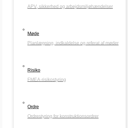
APV, sikkerhed og arbejdsmiljøhændelser
Møde
Planlægning, indkaldelse og referat af møder
Risiko
FMEA-risikostyring
Ordre
Ordrestyring for konstruktionsordrer