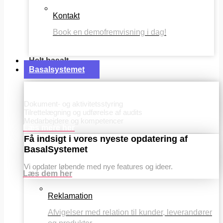
Kontakt
Book en demofremvisning i dag!
Helt basalt
Basalsystemet
Basis
Dokument- og aktivitetsstyring
Tilrettelægning og udførelse af audits
Medarbejdere og kompetencer
Læs mere her
Få indsigt i vores nyeste opdatering af
BasalSystemet
Vi opdater løbende med nye features og ideer.
Læs dem her
Reklamation
Afvigelser med relation til kunder, leverandører