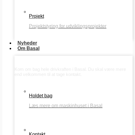
Projekt
Projektstyring for udviklingsprojekter
Nyheder
Om Basal
Om Basal
Kom om bag hele drivkraften i Basal. Du skal være mere
end velkommen til at tage kontakt.
Holdet bag
Læs mere om maskinhuset i Basal
Kontakt