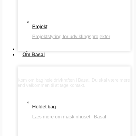
Projekt
Projektstyring for udviklingsprojekter
Nyheder
Om Basal
Om Basal
Kom om bag hele drivkraften i Basal. Du skal være mere
end velkommen til at tage kontakt.
Holdet bag
Læs mere om maskinhuset i Basal