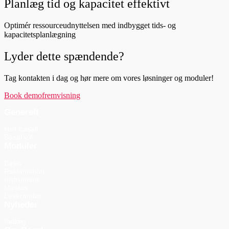
Planlæg tid og kapacitet effektivt
Optimér ressourceudnyttelsen med indbygget tids- og
kapacitetsplanlægning
Lyder dette spændende?
Tag kontakten i dag og hør mere om vores løsninger og moduler!
Book demofremvisning
Generelt
Helt basalt
Basal v.4
Moduler
Basis
Reklamation
Instrument
Maskin
Leverandør
Nyheder
Indlæg