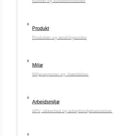
Kunder og kundetilfredshed
Produkt
Produkter og ændringsordre
Miljø
Miljørapporter og -hændelser
Arbejdsmiljø
APV, sikkerhed og arbejdsmiljøhændelser