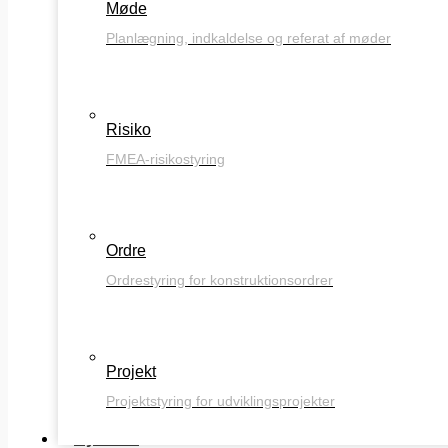
Møde
Planlægning, indkaldelse og referat af møder
Risiko
FMEA-risikostyring
Ordre
Ordrestyring for konstruktionsordrer
Projekt
Projektstyring for udviklingsprojekter
Nyheder