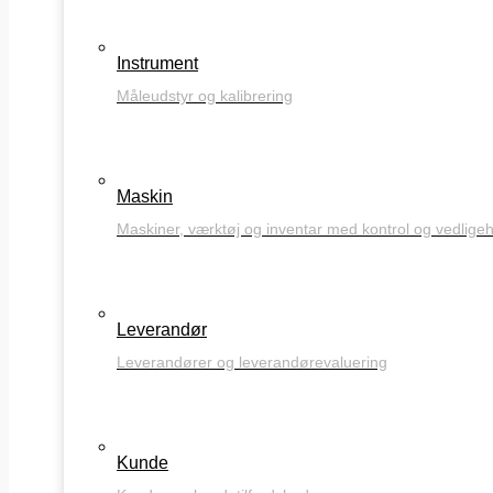
Instrument
Måleudstyr og kalibrering
Maskin
Maskiner, værktøj og inventar med kontrol og vedlige
Leverandør
Leverandører og leverandørevaluering
Kunde