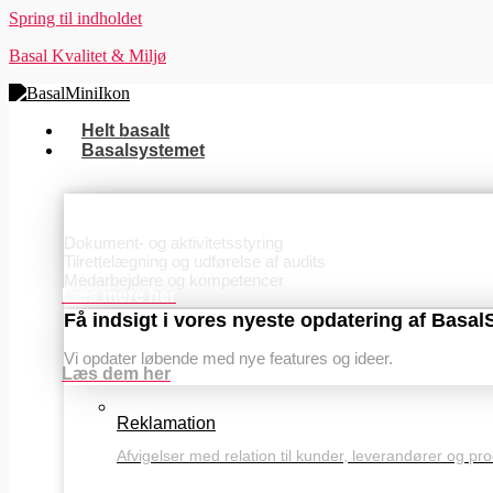
Spring til indholdet
Basal Kvalitet & Miljø
Helt basalt
Basalsystemet
Basis
Dokument- og aktivitetsstyring
Tilrettelægning og udførelse af audits
Medarbejdere og kompetencer
Læs mere her
Få indsigt i vores nyeste opdatering af Basa
Vi opdater løbende med nye features og ideer.
Læs dem her
Reklamation
Afvigelser med relation til kunder, leverandører og pr