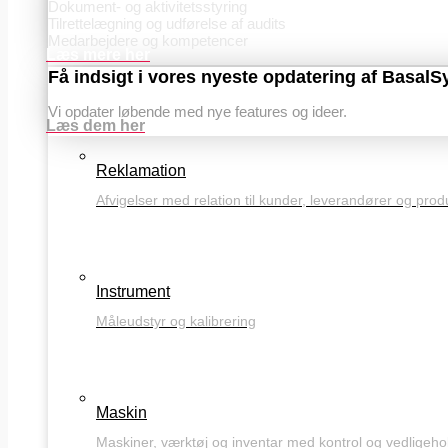
Dokument- og aktivitetsstyring
Tilrettelægning og udførelse af audits
Medarbejdere og kompetencer
Læs mere her
Få indsigt i vores nyeste opdatering af Basal
Vi opdater løbende med nye features og ideer.
Læs dem her
Reklamation
Afvigelser med relation til kunder, leverandører og prod
Instrument
Måleudstyr og kalibrering
Maskin
Maskiner, værktøj og inventar med kontrol og vedligeho