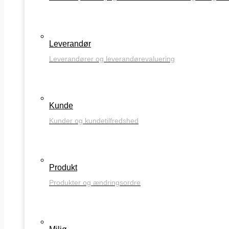
Leverandør
Leverandører og leverandørevaluering
Kunde
Kunder og kundetilfredshed
Produkt
Produkter og ændringsordre