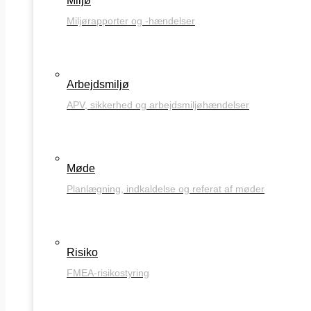
Miljø
Miljørapporter og -hændelser
Arbejdsmiljø
APV, sikkerhed og arbejdsmiljøhændelser
Møde
Planlægning, indkaldelse og referat af møder
Risiko
FMEA-risikostyring