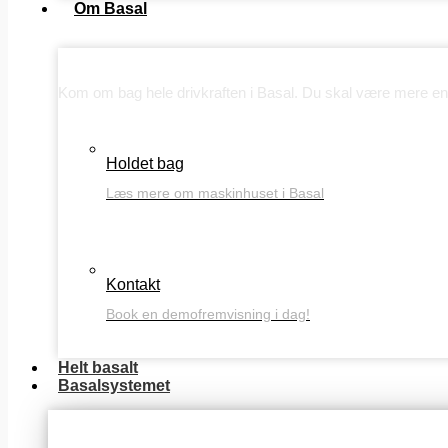
Om Basal
Om Basal
Kom om bag hele drivkraften i Basal. Du skal være mere end
Holdet bag
Læs mere om maskinhuset i Basal
Kontakt
Book en demofremvisning i dag!
Helt basalt
Basalsystemet
Basis