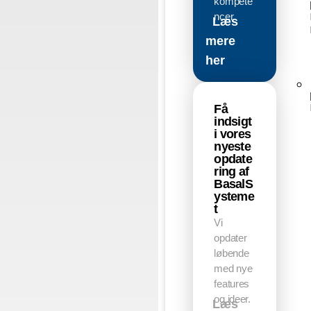
kompete
ncer
Læs
mere
her
Få
indsigt
i vores
nyeste
opdate
ring af
BasalS
ysteme
t
Vi
opdater
løbende
med nye
features
og ideer.
Læs