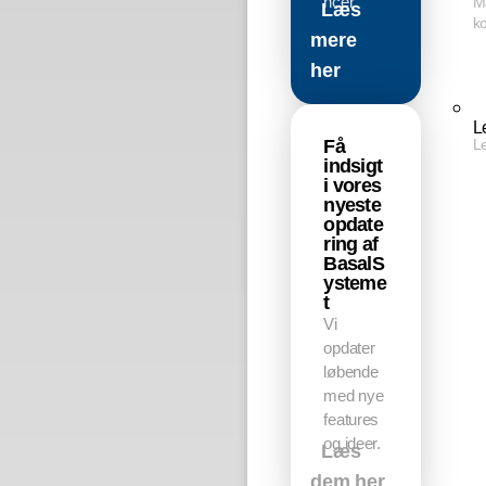
ncer
M
Læs
ko
mere
her
L
Få
L
indsigt
i vores
nyeste
opdate
ring af
BasalS
ysteme
t
Vi
opdater
løbende
med nye
features
og ideer.
Læs
dem her