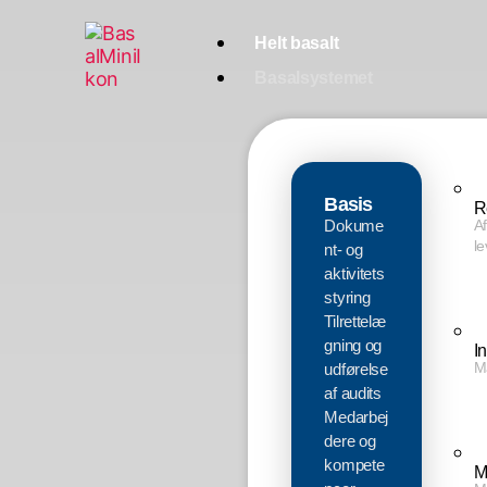
Helt basalt
Basalsystemet
Basis
R
Dokume
Af
l
nt- og
aktivitets
styring
Tilrettelæ
gning og
I
Må
udførelse
af audits
Medarbej
dere og
kompete
M