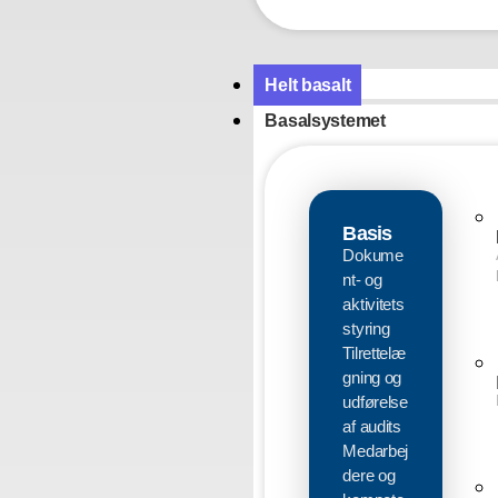
Helt basalt
Basalsystemet
Basis
Dokume
nt- og
aktivitets
styring
Tilrettelæ
gning og
udførelse
af audits
Medarbej
dere og