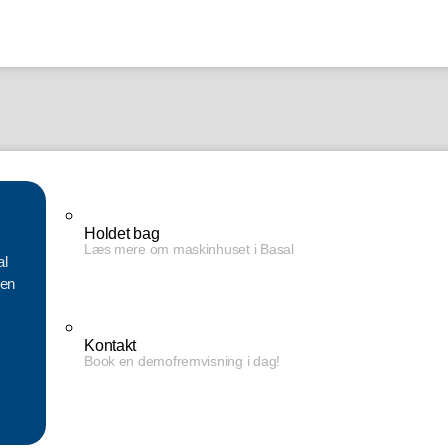
Holdet bag
Læs mere om maskinhuset i Basal
al
en
Kontakt
Book en demofremvisning i dag!