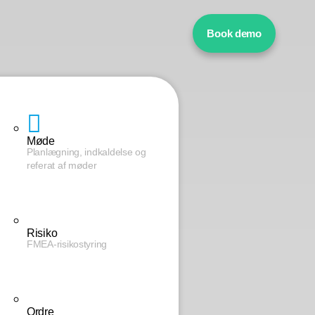
Book demo
Møde
Planlægning, indkaldelse og
referat af møder
Risiko
FMEA-risikostyring
Ordre