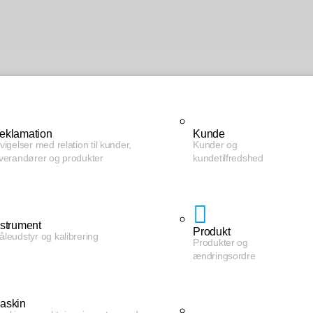
eklamation
Kunde
vigelser med relation til kunder,
Kunder og
everandører og produkter
kundetilfredshed
nstrument
Produkt
leudstyr og kalibrering
Produkter og
ændringsordre
askin