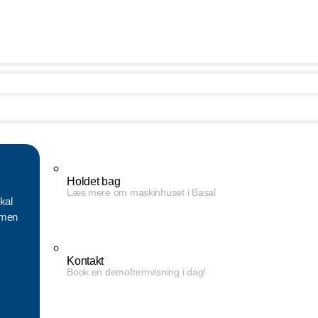
Holdet bag
Læs mere om maskinhuset i Basal
kal
mmen
Kontakt
Book en demofremvisning i dag!