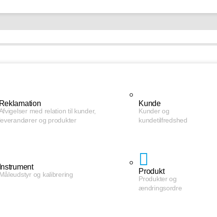
Reklamation
Kunde
Afvigelser med relation til kunder,
Kunder og
leverandører og produkter
kundetilfredshed
Instrument
Produkt
Måleudstyr og kalibrering
Produkter og
ændringsordre