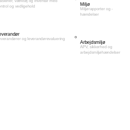
askiner, værktøj og inventar med
Miljø
ntrol og vedligehold
Miljørapporter og -
hændelser
everandør
everandører og leverandørevaluering
Arbejdsmiljø
APV, sikkerhed og
arbejdsmiljøhændelser