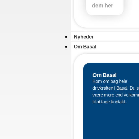
dem her
Nyheder
Om Basal
Om Basal
Kom om bag hele
drivkraften i Basal. Du s
være mere end velko
til at tage kontakt.