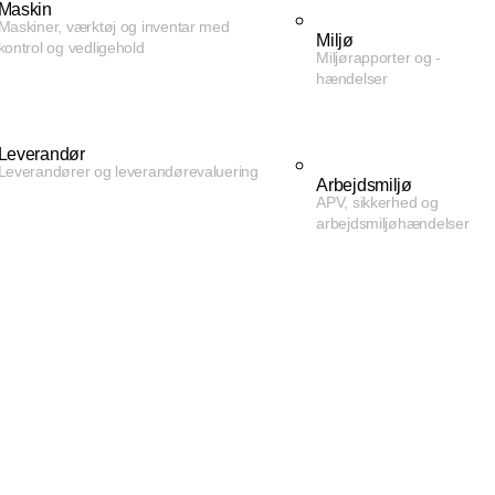
Maskin
Maskiner, værktøj og inventar med
Miljø
kontrol og vedligehold
Miljørapporter og -
hændelser
Leverandør
Leverandører og leverandørevaluering
Arbejdsmiljø
APV, sikkerhed og
arbejdsmiljøhændelser