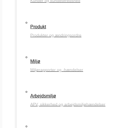
Kunder og kundetilfredshed
Produkt
Produkter og ændringsordre
Miljø
Miljørapporter og -hændelser
Arbejdsmiljø
APV, sikkerhed og arbejdsmiljøhændelser