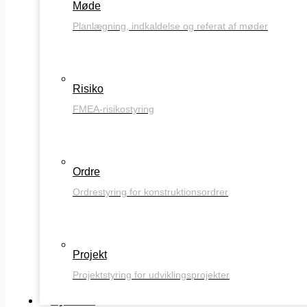
Møde
Planlægning, indkaldelse og referat af møder
Risiko
FMEA-risikostyring
Ordre
Ordrestyring for konstruktionsordrer
Projekt
Projektstyring for udviklingsprojekter
Nyheder