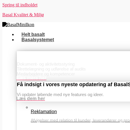
Spring til indholdet
Basal Kvalitet & Miljø
Helt basalt
Basalsystemet
Basis
Dokument- og aktivitetsstyring
Tilrettelægning og udførelse af audits
Medarbejdere og kompetencer
Læs mere her
Få indsigt i vores nyeste opdatering af Basa
Vi opdater løbende med nye features og ideer.
Læs dem her
Reklamation
Afvigelser med relation til kunder, leverandører og pr