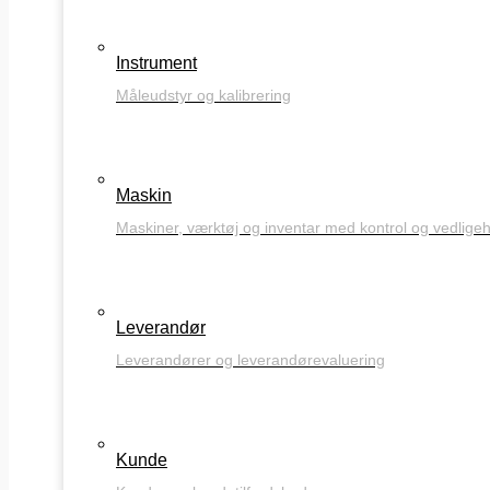
Instrument
Måleudstyr og kalibrering
Maskin
Maskiner, værktøj og inventar med kontrol og vedlige
Leverandør
Leverandører og leverandørevaluering
Kunde