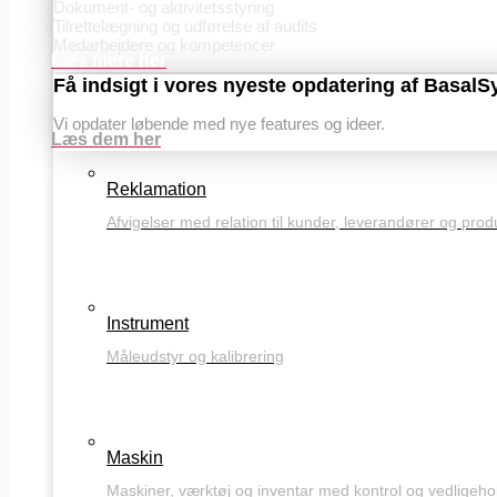
Dokument- og aktivitetsstyring
Tilrettelægning og udførelse af audits
Medarbejdere og kompetencer
Læs mere her
Få indsigt i vores nyeste opdatering af Basal
Vi opdater løbende med nye features og ideer.
Læs dem her
Reklamation
Afvigelser med relation til kunder, leverandører og prod
Instrument
Måleudstyr og kalibrering
Maskin
Maskiner, værktøj og inventar med kontrol og vedligeho