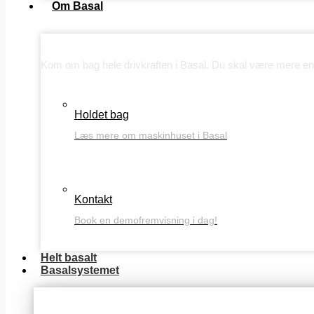
Om Basal
Om Basal
Kom om bag hele drivkraften i Basal. Du skal være mere end
Holdet bag
Læs mere om maskinhuset i Basal
Kontakt
Book en demofremvisning i dag!
Helt basalt
Basalsystemet
Basis