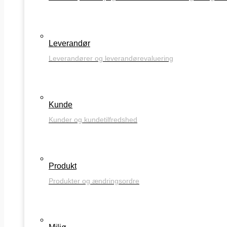
Leverandør
Leverandører og leverandørevaluering
Kunde
Kunder og kundetilfredshed
Produkt
Produkter og ændringsordre