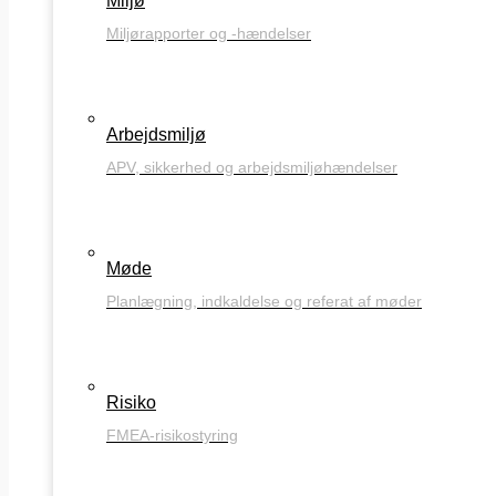
Miljø
Miljørapporter og -hændelser
Arbejdsmiljø
APV, sikkerhed og arbejdsmiljøhændelser
Møde
Planlægning, indkaldelse og referat af møder
Risiko
FMEA-risikostyring