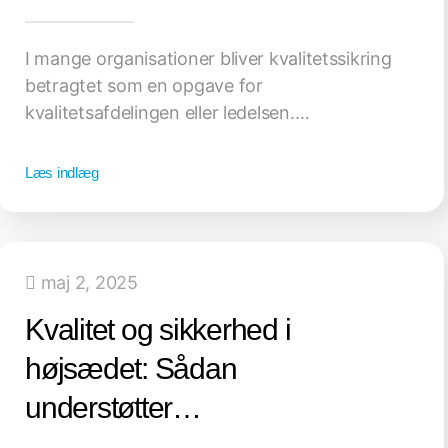
I mange organisationer bliver kvalitetssikring
betragtet som en opgave for
kvalitetsafdelingen eller ledelsen.…
Læs indlæg
maj 2, 2025
Kvalitet og sikkerhed i
højsædet: Sådan
understøtter…